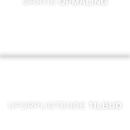
GRATIS
OPMÅLING
Vores gardinekspert foretager gratis opmåling og
rådgiver dig.
UFORPLIGTENDE
TILBUD
Du får et 100% gratis og uforpligtende tilbud på nye
gardiner.