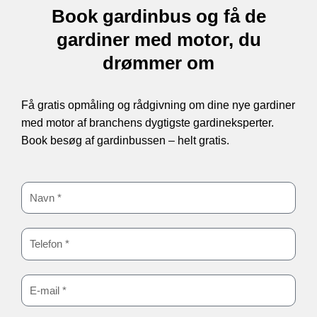
Book gardinbus og få de
gardiner med motor, du
drømmer om
Få gratis opmåling og rådgivning om dine nye gardiner
med motor af branchens dygtigste gardineksperter.
Book besøg af gardinbussen – helt gratis.
:
N
a
:
v
T
n
e
:
l
E
e