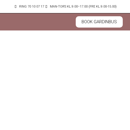
Gå
RING 70 10 07 17
MAN-TORS KL.9.00–17.00 (FRE KL.9.00-15.00)
til
indholdet
BOOK GARDINBUS