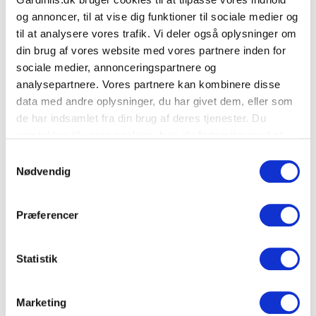
og annoncer, til at vise dig funktioner til sociale medier og
til at analysere vores trafik. Vi deler også oplysninger om
din brug af vores website med vores partnere inden for
sociale medier, annonceringspartnere og
analysepartnere. Vores partnere kan kombinere disse
data med andre oplysninger, du har givet dem, eller som
Vi kommer til dig!
de har indsamlet fra din brug af deres tjenester. Du
samtykker til vores cookies, hvis du fortsætter med at
Er du i tvivl om, hvilke velourgardiner der passer til dit hjem?
anvende vores hjemmeside.
Samtykkevalg
Så lad os hjælpe dig! Med vores gardinbus kommer vi hjem
Nødvendig
til dig med prøver, måler op og rådgiver dig – helt
uforpligtende. Du slipper for gætterier og får gardiner, der
Præferencer
passer perfekt til dine vinduer og din stil.
Bestil gardinbussen, så hjælper vi dig med at gøre din bolig
Statistik
endnu mere luksuriøs!
Marketing