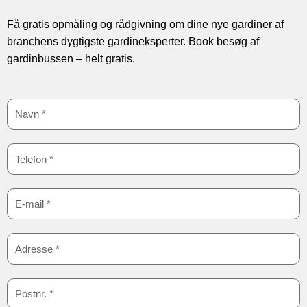
Få gratis opmåling og rådgivning om dine nye gardiner af
branchens dygtigste gardineksperter. Book besøg af
gardinbussen – helt gratis.
:
N
a
:
v
T
n
e
:
l
E
e
-
f
:
m
o
A
a
n
d
i
:
r
l
P