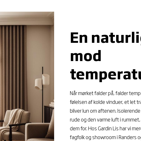
En naturli
mod
temperat
Når mørket falder på, falder te
følelsen af kolde vinduer, et let 
bliver lun om aftenen. Isolerende
rude og den varme luft i rumme
dem for. Hos Gardin Lis har vi m
fagfolk og showroom i Randers og