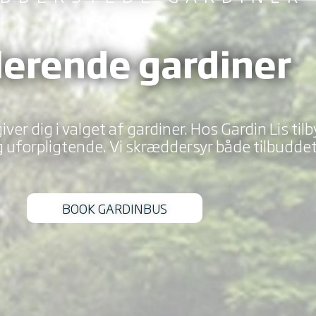
lerende gardiner
ver dig i valget af gardiner. Hos Gardin Lis til
 uforpligtende. Vi skræddersyr både tilbuddet 
BOOK GARDINBUS