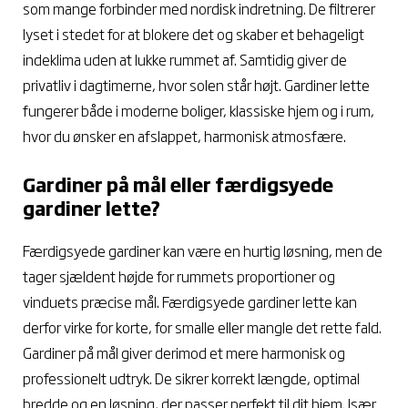
som mange forbinder med nordisk indretning. De filtrerer
lyset i stedet for at blokere det og skaber et behageligt
indeklima uden at lukke rummet af. Samtidig giver de
privatliv i dagtimerne, hvor solen står højt. Gardiner lette
fungerer både i moderne boliger, klassiske hjem og i rum,
hvor du ønsker en afslappet, harmonisk atmosfære.
Gardiner på mål eller færdigsyede
gardiner lette?
Færdigsyede gardiner kan være en hurtig løsning, men de
tager sjældent højde for rummets proportioner og
vinduets præcise mål. Færdigsyede gardiner lette kan
derfor virke for korte, for smalle eller mangle det rette fald.
Gardiner på mål giver derimod et mere harmonisk og
professionelt udtryk. De sikrer korrekt længde, optimal
bredde og en løsning, der passer perfekt til dit hjem. Især