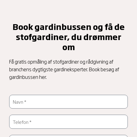
Book gardinbussen og få de
stofgardiner, du drømmer
om
Få gratis opmåling af stofgardiner og rådgivning af
branchens dygtigste gardineksperter. Book besøg af
gardinbussen her.
:
N
a
:
v
T
n
e