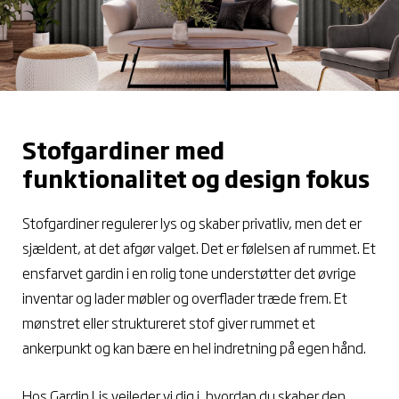
Stofgardiner med
funktionalitet og design fokus
Stofgardiner regulerer lys og skaber privatliv, men det er
sjældent, at det afgør valget. Det er følelsen af rummet. Et
ensfarvet gardin i en rolig tone understøtter det øvrige
inventar og lader møbler og overflader træde frem. Et
mønstret eller struktureret stof giver rummet et
ankerpunkt og kan bære en hel indretning på egen hånd.
Hos Gardin Lis vejleder vi dig i, hvordan du skaber den