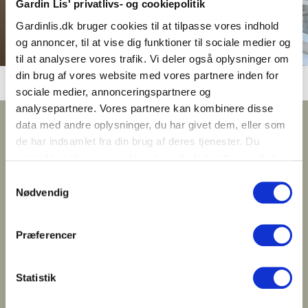
Gardin Lis' privatlivs- og cookiepolitik
Gardinlis.dk bruger cookies til at tilpasse vores indhold
og annoncer, til at vise dig funktioner til sociale medier og
til at analysere vores trafik. Vi deler også oplysninger om
din brug af vores website med vores partnere inden for
sociale medier, annonceringspartnere og
analysepartnere. Vores partnere kan kombinere disse
data med andre oplysninger, du har givet dem, eller som
Fra besøg til færdig montering af
de har indsamlet fra din brug af deres tjenester. Du
samtykker til vores cookies, hvis du fortsætter med at
dine stofgardiner
anvende vores hjemmeside.
Samtykkevalg
Gratis opmåling:
En gardinkonsulent kommer ud
Nødvendig
med
Gardin Lis-bussen
, måler op og rådgiver dig. Vi
medbringer stofprøver, farver og løsninger på tværs af
Præferencer
stilarter og budgetter.
Tilbuddet:
Du får et uforpligtende tilbud, hvor vi
Statistik
beskriver mål, materialer, leverings­tid,
betalingsbetingelser og evt. bortskaffelse af gamle