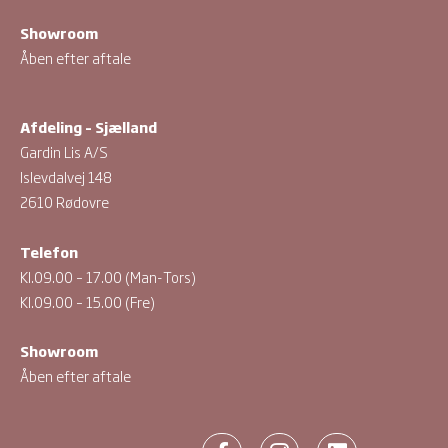
Showroom
Åben efter aftale
Afdeling – Sjælland
Gardin Lis A/S
Islevdalvej 148
2610 Rødovre
Telefon
Kl.09.00 – 17.00 (Man-Tors)
Kl.09.00 – 15.00 (Fre)
Showroom
Åben efter aftale
F
I
L