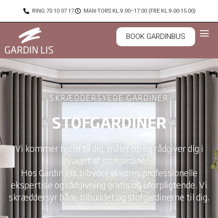
Gå
RING 70 10 07 17
MAN-TORS KL.9.00–17.00 (FRE KL.9.00-15.00)
til
indholdet
BOOK GARDINBUS
SKRÆDDERSYEDE GARDINER
STOFGARDINER
Vi kommer hjem til dig, måler op og rådgiver dig i
valget af stofgardiner.
Hos Gardin Lis tilbyder vi vores professionelle
ekspertise og rådgivning gratis og uforpligtende. Vi
skræddersyr både tilbuddet og stofgardinerne til dig.