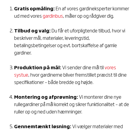
Gratis opmåling:
En af vores gardineksperter kommer
ud med vores
gardinbus
, måler op og rådgiver dig.
Tilbud og valg:
Du får et uforpligtende tilbud, hvor vi
beskriver mål, materialer, leverings­tid,
betalingsbetingelser og evt. bortskaffelse af gamle
gardiner.
Produktion på mål:
Vi sender dine mål til
vores
systue
, hvor gardinerne bliver fremstillet præcist til dine
specifikationer – både bredde og højde.
Montering og afprøvning:
Vi monterer dine nye
rullegardiner på mål korrekt og sikrer funktionalitet – at de
ruller op og ned uden hæmninger.
Gennemtænkt løsning:
Vi vælger materialer med