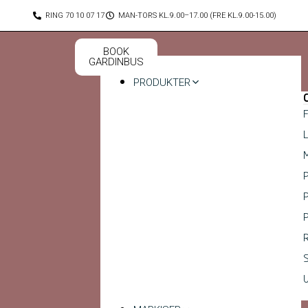
Gå
RING 70 10 07 17
MAN-TORS KL.9.00–17.00 (FRE KL.9.00-15.00)
til
indholdet
BOOK
GARDINBUS
PRODUKTER
F
L
M
P
P
P
R
S
U