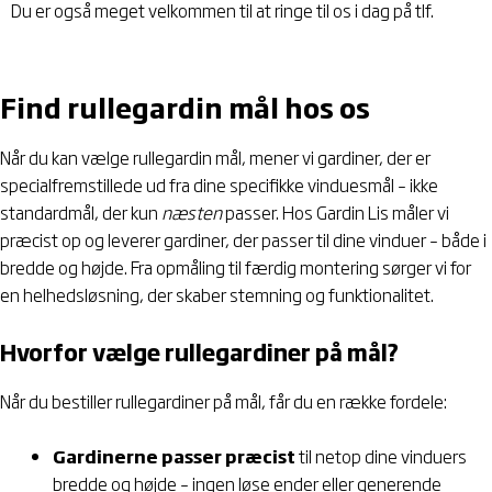
Du er også meget velkommen til at ringe til os i dag på tlf.
70 10
07 17
Find rullegardin mål hos os
Når du kan vælge rullegardin mål, mener vi gardiner, der er
specialfremstillede ud fra dine specifikke vinduesmål – ikke
standardmål, der kun
næsten
passer. Hos Gardin Lis måler vi
præcist op og leverer gardiner, der passer til dine vinduer – både i
bredde og højde. Fra opmåling til færdig montering sørger vi for
en helhedsløsning, der skaber stemning og funktionalitet.
Hvorfor vælge rullegardiner på mål?
Når du bestiller rullegardiner på mål, får du en række fordele:
Gardinerne passer præcist
til netop dine vinduers
bredde og højde – ingen løse ender eller generende