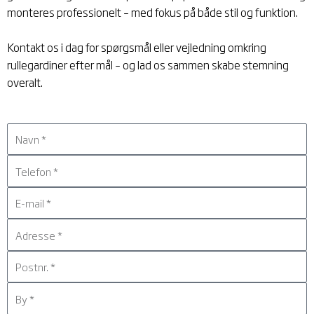
monteres professionelt – med fokus på både stil og funktion.
Kontakt os i dag for spørgsmål eller vejledning omkring
rullegardiner efter mål
– og lad os sammen skabe stemning
overalt.
:
N
:
a
T
v
:
e
n
E
l
:
-
e
A
m
f
:
d
a
o
P
r
i
n
:
o
e
l
B
s