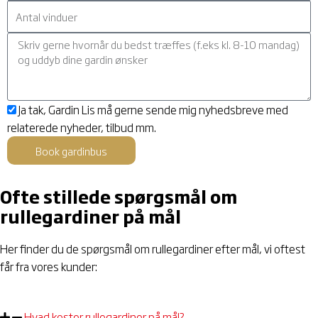
s
:
y
t
s
A
n
e
:
n
r
K
t
.
o
a
m
l
E
Ja tak, Gardin Lis må gerne sende mig nyhedsbreve med
m
v
m
relaterede nyheder, tilbud mm.
e
i
a
n
n
Book gardinbus
i
t
d
l
a
u
Ofte stillede spørgsmål om
s
r
e
rullegardiner på mål
a
r
m
Her finder du de spørgsmål om rullegardiner efter mål, vi oftest
t
får fra vores kunder:
y
k
k
Hvad koster rullegardiner på mål?