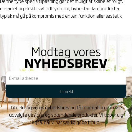
Denne type specialtilpasning gør det muligt at skabe et roligt,
ensartet og eksklusivt udtryk i rum, hvor standardprodukter
typisk må gå på kompromis med enten funktion eller æstetik.
Modtag vores
NYHEDSBREV
E-
mail
Tilmeld
Tilmeld dig vores nyhedsbrev og få information om nøje
udvalgte designs og spændende produkter. Vi tipper dig
også, når vi har særlig gode tilbud.