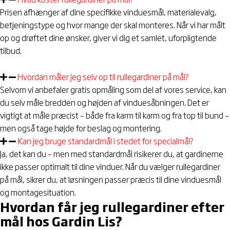
e
Prisen afhænger af dine specifikke vinduesmål, materialevalg,
betjeningstype og hvor mange der skal monteres. Når vi har målt
op og drøftet dine ønsker, giver vi dig et samlet, uforpligtende
tilbud.
Hvordan måler jeg selv op til rullegardiner på mål?
Selvom vi anbefaler gratis opmåling som del af vores service, kan
du selv måle bredden og højden af vinduesåbningen. Det er
vigtigt at måle præcist – både fra karm til karm og fra top til bund –
men også tage højde for beslag og montering.
Kan jeg bruge standardmål i stedet for specialmål?
Ja, det kan du – men med standardmål risikerer du, at gardinerne
ikke passer optimalt til dine vinduer. Når du vælger rullegardiner
på mål, sikrer du, at løsningen passer præcis til dine vinduesmål
og montagesituation.
Hvordan får jeg rullegardiner efter
mål hos Gardin Lis?