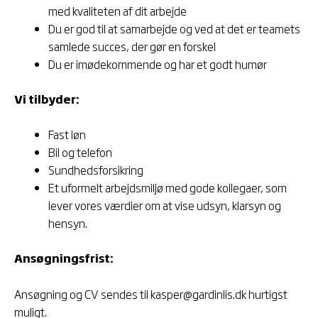
med kvaliteten af dit arbejde
Du er god til at samarbejde og ved at det er teamets
samlede succes, der gør en forskel
Du er imødekommende og har et godt humør
Vi tilbyder:
Fast løn
Bil og telefon
Sundhedsforsikring
Et uformelt arbejdsmiljø med gode kollegaer, som
lever vores værdier om at vise udsyn, klarsyn og
hensyn.
Ansøgningsfrist:
Ansøgning og CV sendes til kasper@gardinlis.dk hurtigst
muligt.