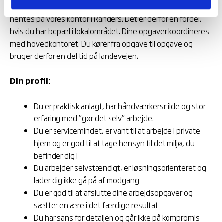
slutresultatet skaber den ønskede stemning.
Varerne
hentes på vores kontor i Randers. Det er derfor en fordel,
hvis du har bopæl i
lokalområdet.
Dine opgaver koordineres
med hovedkontoret. Du kører fra opgave til opgave og
bruger
derfor en del tid på landevejen.
Din profil:
Du er praktisk anlagt, har håndværkersnilde og stor
erfaring med ”gør det selv” arbejde.
Du er servicemindet, er vant til at arbejde i private
hjem og er god til at tage hensyn til det miljø, du
befinder dig i
Du arbejder selvstændigt, er løsningsorienteret og
lader dig ikke gå på af modgang
Du er god til at afslutte dine arbejdsopgaver og
sætter en ære i det færdige resultat
Du har sans for detaljen og går ikke på kompromis