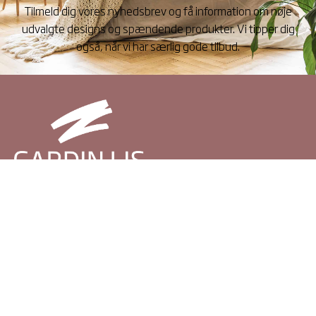
Tilmeld dig vores nyhedsbrev og få information om nøje
udvalgte designs og spændende produkter. Vi tipper dig
også, når vi har særlig gode tilbud.
Information
Salgs- og leveringsbetingelser
Handelsbetingelser
Privatlivs- og cookiepolitik
Reklamation