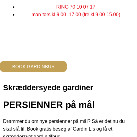
Gå
RING 70 10 07 17
til
man-tors kl.9.00–17.00 (fre kl.9.00-15.00)
indholdet
BOOK GARDINBUS
Skræddersyede gardiner
PERSIENNER på mål
Drømmer du om nye persienner på mål? Så er det nu du
skal slå til. Book gratis besøg af Gardin Lis og få et
skræddersyet gardin tilbud.