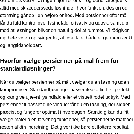
Gardin Lis ved vi, at ingen hjem er ens – og derfor arbejder vi
altid med skræddersyede løsninger, hvor funktion, design og
stemning går op i en højere enhed. Med persienner efter mål
får du fuld kontrol over lysindfald, privatliv og udtryk, samtidig
med at løsningen bliver en naturlig del af rummet. Vi rådgiver
dig hele vejen og sørger for, at resultatet både er gennemtænkt
og langtidsholdbart.
Hvorfor vælge persienner på mål frem for
standardløsninger?
Når du vælger
persienner på mål
, vælger du en løsning uden
kompromiser. Standardløsninger passer ikke altid helt perfekt
og kan give ujævnt lysindfald eller et visuelt rodet udtryk. Med
persienner tilpasset dine vinduer får du en løsning, der sidder
præcist og fungerer optimalt i hverdagen. Samtidig kan du frit
vælge materialer, farver og funktioner, så persiennerne matcher
resten af din indretning. Det giver ikke bare et flottere resultat,