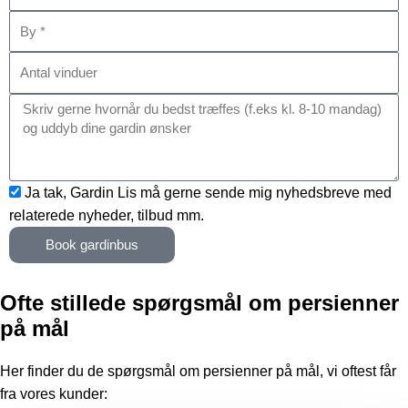
P
r
i
n
:
o
e
l
B
s
s
:
y
t
s
A
n
e
:
n
r
K
t
.
o
a
m
l
E
Ja tak, Gardin Lis må gerne sende mig nyhedsbreve med
m
v
m
relaterede nyheder, tilbud mm.
e
i
a
n
n
Book gardinbus
i
t
d
l
a
u
Ofte stillede spørgsmål om persienner
s
r
e
på mål
a
r
m
Her finder du de spørgsmål om persienner på mål, vi oftest får
t
fra vores kunder:
y