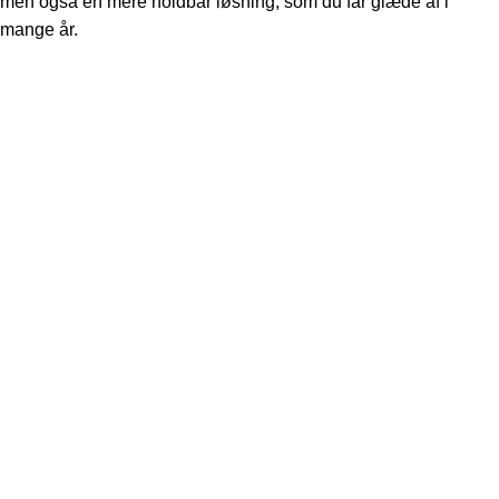
men også en mere holdbar løsning, som du får glæde af i
mange år.