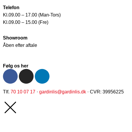
Telefon
Kl.09.00 – 17.00 (Man-Tors)
Kl.09.00 – 15.00 (Fre)
Showroom
Åben efter aftale
Følg os her
F
I
L
a
n
i
c
s
n
Tlf.
70 10 07 17
·
gardinlis@gardinlis.dk
· CVR: 39956225
e
t
k
b
a
e
o
g
d
o
r
i
k
a
n
-
m