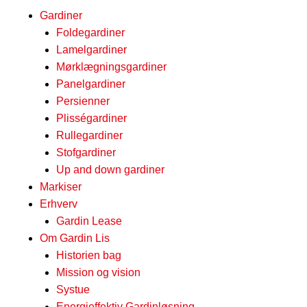
f
Gardiner
Foldegardiner
Lamelgardiner
Mørklægningsgardiner
Panelgardiner
Persienner
Plisségardiner
Rullegardiner
Stofgardiner
Up and down gardiner
Markiser
Erhverv
Gardin Lease
Om Gardin Lis
Historien bag
Mission og vision
Systue
Energieffektiv Gardinløsning