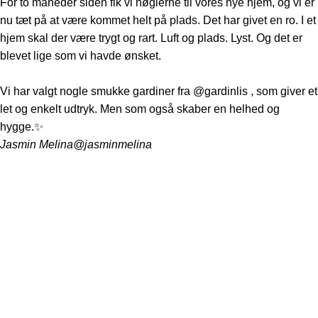
For to måneder siden fik vi nøglerne til vores nye hjem, og vi er
nu tæt på at være kommet helt på plads. Det har givet en ro. I et
hjem skal der være trygt og rart. Luft og plads. Lyst. Og det er
blevet lige som vi havde ønsket.
Vi har valgt nogle smukke gardiner fra @gardinlis , som giver et
let og enkelt udtryk. Men som også skaber en helhed og
hygge.✨
Jasmin Melina
@jasminmelina