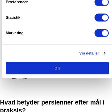
Præferencer
beskriver mål, materialer, leverings­tid,
betalingsbetingelser og evt. bortskaffelse af gamle
gardiner.
Statistik
Produktion på mål:
Vi sender dine mål til
vores systue
,
hvor persiennerne bliver fremstillet præcist til dine
Marketing
specifikationer – både bredde og højde.
Montering og afprøvning:
Vi monterer dine nye
persienner på mål korrekt og sikrer funktionalitet – at de
ruller op og ned uden hæmninger.
Vis detaljer
Gennemtænkt løsning:
Vi vælger materialer med
omtanke, tilbyder skræddersyede løsninger og sikrer, at
OK
dine persienner efter mål matcher både æstetik og
funktion.
Hvad betyder persienner efter mål i
praksis?