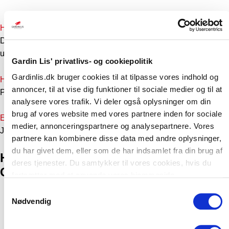
k
k
Hvad er fordelene ved persienner på mål?
e
Du får perfekt pasform, bedre funktion og et mere harmonisk
udtryk i rummet.
Gardin Lis' privatlivs- og cookiepolitik
Gardinlis.dk bruger cookies til at tilpasse vores indhold og
Hvordan fastsættes persienner på mål pris?
annoncer, til at vise dig funktioner til sociale medier og til at
Prisen afhænger af mål, materialer og valg af betjening.
analysere vores trafik. Vi deler også oplysninger om din
brug af vores website med vores partnere inden for sociale
Er persienner efter mål velegnede til alle rum?
medier, annonceringspartnere og analysepartnere. Vores
Ja, de kan tilpasses både køkken, stue, kontor og soveværelse.
partnere kan kombinere disse data med andre oplysninger,
du har givet dem, eller som de har indsamlet fra din brug af
Hvordan får jeg persienner på mål hos
deres tjenester. Du samtykker til vores cookies, hvis du
Gardin Lis?
fortsætter med at anvende vores hjemmeside.
Samtykkevalg
Gratis opmåling:
En af vores gardineksperter kommer
Nødvendig
ud med vores
gardinbus
, måler op og rådgiver dig.
Tilbud og valg:
Du får et uforpligtende tilbud, hvor vi