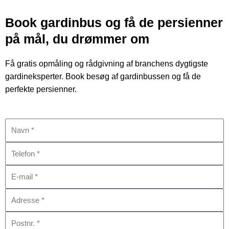
Book gardinbus og få de persienner
på mål, du drømmer om
Få gratis opmåling og rådgivning af branchens dygtigste
gardineksperter. Book besøg af gardinbussen og få de
perfekte persienner.
:
N
:
a
T
v
:
e
n
E
l
:
-
e
A
m
f
:
d
a
o