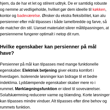
hjem, da de har et let og stilrent udtryk. De er samtidig robuste
og nemme at vedligeholde, hvilket gør dem ideelle til
køkken
,
kontor og
badeværelse
. Ønsker du ekstra fleksibilitet, kan
alu
persienner efter mål
tilpasses i både lamelbredde og farve, så
de matcher din stil. Uanset materialet sikrer måltilpasningen, at
persiennerne fungerer optimalt i netop dit rum.
Hvilke egenskaber kan persienner på mål
have?
Persienner på mål kan tilpasses med mange funktionelle
egenskaber.
Elektrisk betjening
giver ekstra komfort i
hverdagen. Isolerende løsninger kan bidrage til et bedre
indeklima. Lyddæmpende egenskaber skaber mere ro i
rummet.
Mørklægningsfunktion
er ideel til soveværelser.
Solafskærmning reducerer varme og blænding. Korte løsninger
kan tilpasses mindre vinduer. Alt tilpasses efter dine behov og
rummets funktion.